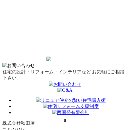
HP更新しました。
2015-03-04
キッチンのリフォームに写真を追加致しました。
RSS(別ウィンドウで開きます)
もっと見る
住宅の設計・リフォーム・インテリアなど お気軽にご相談
下さい。
0
4
3
8
4
6
株式会社秋田屋
〒252-0237