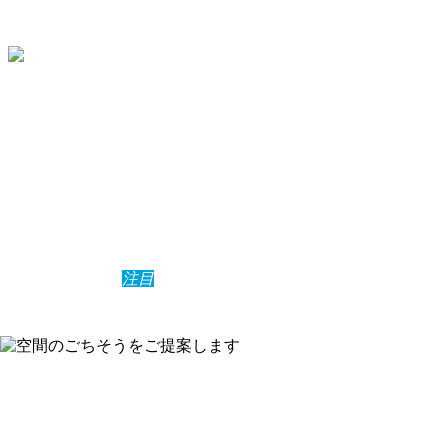
ました！
住宅省エネ2026キャンペーン
「みらいエコ住宅支援事業」「先進的窓リノベ」「給湯省エ
ネ」「賃貸集合給湯省エネ」の公式HPが公開されておりま
す。
詳細はこちら⇒
住宅省エネ2026キャンペーン
弊社は登録事業者として皆様の安心安全快適な住まいづくり
をお手伝いさせていただきます。
お気軽にお問合せください。
2026-05-25
注目
NEW
住宅省エネ2026キャンペーンの公式HPが開設されまし
た！
2024-01-25
NEW
タウンニュース2024年度1月号に掲載されました！