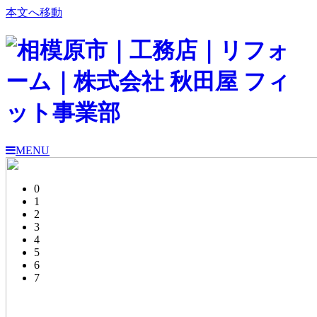
本文へ移動
MENU
0
1
2
3
4
5
6
7